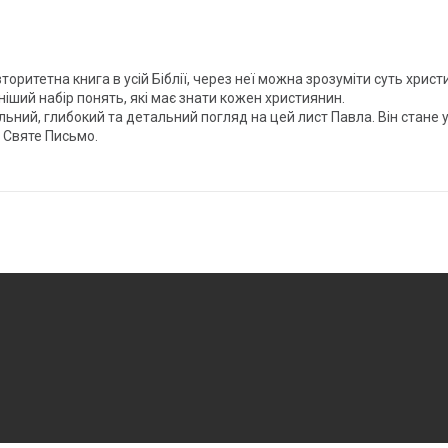
ритетна книга в усій Біблії, через неї можна зрозуміти суть христи
іший набір понять, які має знати кожен християнин.
ий, глибокий та детальний погляд на цей лист Павла. Він стане у 
 Святе Письмо.