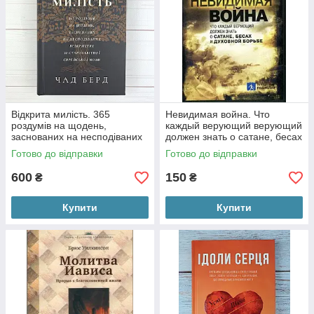
Відкрита милість. 365
Невидимая война. Что
роздумів на щодень,
каждый верующий верующий
заснованих на несподіваних
должен знать о сатане, бесах
відкриттях зі старозавітної
и духовной борьбе
Готово до відправки
Готово до відправки
євр
600
150
₴
₴
Купити
Купити