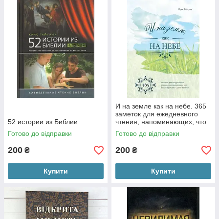
И на земле как на небе. 365
заметок для ежедневного
52 истории из Библии
чтения, напоминающих, что
Божье Царство - здесь и
Готово до відправки
Готово до відправки
сейчас
200
200
₴
₴
Купити
Купити