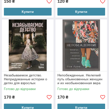
150
120
₴
₴
Купити
Купити
Незабываемое детство.
Непобежденные. Нелегкий
Непридуманные истории о
путь обыкновенных женщин
детях для взрослых
и их необыкновенная вера
Готово до відправки
Готово до відправки
170
170
₴
₴
Купити
Купити