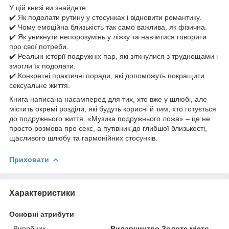
У цій книзі ви знайдете:
✔️ Як подолати рутину у стосунках і відновити романтику.
✔️ Чому емоційна близькість так само важлива, як фізична.
✔️ Як уникнути непорозумінь у ліжку та навчитися говорити
про свої потреби.
✔️ Реальні історії подружніх пар, які зіткнулися з труднощами і
змогли їх подолати.
✔️ Конкретні практичні поради, які допоможуть покращити
сексуальне життя.
Книга написана насамперед для тих, хто вже у шлюбі, але
містить окремі розділи, які будуть корисні й тим, хто готується
до подружнього життя. «Музика подружнього ложа» – це не
просто розмова про секс, а путівник до глибшої близькості,
щасливого шлюбу та гармонійних стосунків.
Приховати
Характеристики
Основні атрибути
Виробник
Видавництво Золоте місто