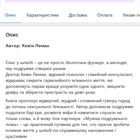
Опис
Характеристики
Доставка
Оплата
Умови п
Опис
Автор: Кевін Леман
Секс у шлюбі – це не просто біологічна функція, а мелодія,
яку подружжя створює разом.
Доктор Кевін Леман, відомий психолог і сімейний консультант,
відкриває секрети гармонійного інтимного життя, які
допоможуть парам краще розуміти одне одного, зміцнити
довіру та зберегти пристрасть на довгі роки.
Книга пропонує відвертий, мудрий і сповнений гумору підхід
до питань сексуальної близькості. Автор допомагає подружжю
подолати бар’єри, розвіяти міфи й навчитися слухати не
тільки слова, а й мову тіла партнера. «Музика подружнього
ложа» – це практичний путівник для тих, хто прагне зробити
інтимне життя у шлюбі по-справжньому наповненим і
щасливим.