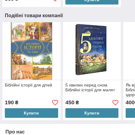
Подібні товари компанії
Біблійні історії для дітей
5 хвилин перед сном.
Як в
Біблійні історії для малят
Бібл
здор
вашо
190
450
400
₴
₴
неві
Купити
Купити
Про нас