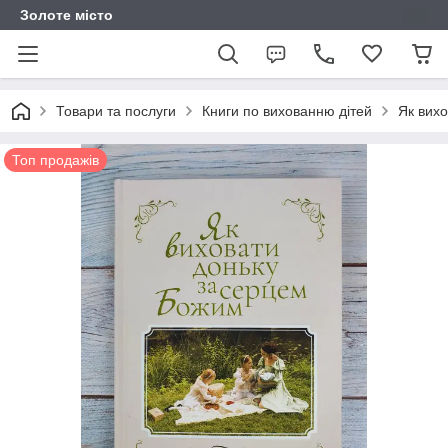
Золоте місто
Товари та послуги
Книги по вихованню дітей
Як вих
Топ продажів