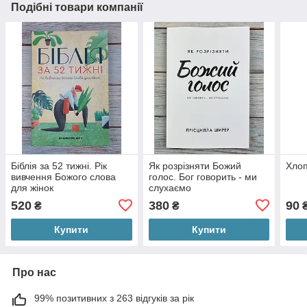
Подібні товари компанії
Біблія за 52 тижні. Рік
Як розрізняти Божий
Хлоп
вивчення Божого слова
голос. Бог говорить - ми
для жінок
слухаємо
520
380
90
₴
₴
Купити
Купити
Про нас
99% позитивних з 263 відгуків за рік