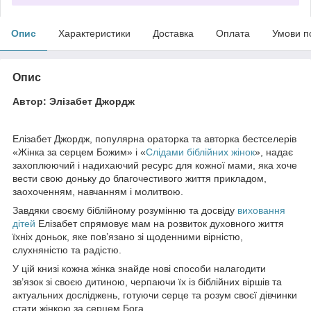
Опис
Характеристики
Доставка
Оплата
Умови п
Опис
Автор: Элізабет Джордж
Елізабет Джордж, популярна ораторка та авторка бестселерів
«Жінка за серцем Божим» і «
Слідами біблійних жінок
», надає
захоплюючий і надихаючий ресурс для кожної мами, яка хоче
вести свою доньку до благочестивого життя прикладом,
заохоченням, навчанням і молитвою.
Завдяки своєму біблійному розумінню та досвіду
виховання
дітей
Елізабет спрямовує мам на розвиток духовного життя
їхніх доньок, яке пов’язано зі щоденними вірністю,
слухняністю та радістю.
У цій книзі кожна жінка знайде нові способи налагодити
зв’язок зі своєю дитиною, черпаючи їх із біблійних віршів та
актуальних досліджень, готуючи серце та розум своєї дівчинки
стати жінкою за серцем Бога.