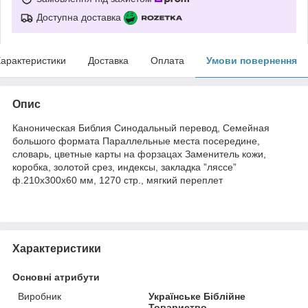
Доступна доставка
арактеристики
Доставка
Оплата
Умови повернення
Опис
Каноническая Библия Синодальный перевод, Семейная
большого формата Параллельные места посередине,
словарь, цветные карты на форзацах Заменитель кожи,
коробка, золотой срез, индексы, закладка ”ляссе”
ф.210х300х60 мм, 1270 стр., мягкий переплет
Характеристики
Основні атрибути
Виробник
Українське Біблійне
Товариство