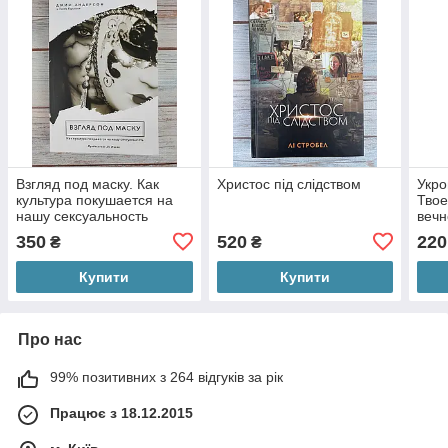
Взгляд под маску. Как
Христос під слідством
Укро
культура покушается на
Твое
нашу сексуальность
вечн
350
520
220
₴
₴
Купити
Купити
Про нас
99% позитивних з 264 відгуків за рік
Працює з 18.12.2015