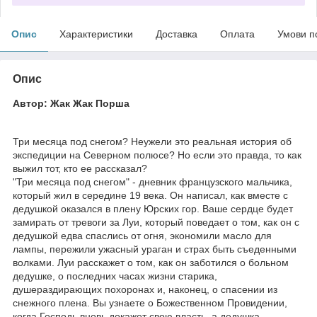
Опис
Характеристики
Доставка
Оплата
Умови п
Опис
Автор: Жак Жак Порша
Три месяца под снегом? Неужели это реальная история об
экспедиции на Северном полюсе? Но если это правда, то как
выжил тот, кто ее рассказал?
"Три месяца под снегом" - дневник французского мальчика,
который жил в середине 19 века. Он написал, как вместе с
дедушкой оказался в плену Юрских гор. Ваше сердце будет
замирать от тревоги за Луи, который поведает о том, как он с
дедушкой едва спаслись от огня, экономили масло для
лампы, пережили ужасный ураган и страх быть съеденными
волками. Луи расскажет о том, как он заботился о больном
дедушке, о последних часах жизни старика,
душераздирающих похоронах и, наконец, о спасении из
снежного плена. Вы узнаете о Божественном Провидении,
когда Господь вновь докажет свою власть, а дедушка